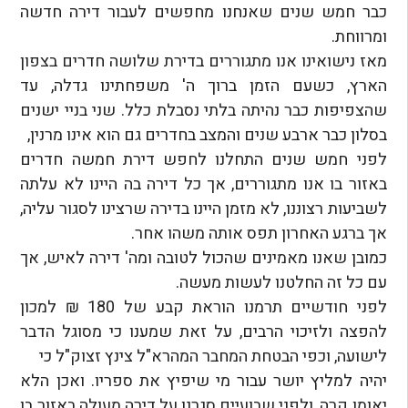
כבר חמש שנים שאנחנו מחפשים לעבור דירה חדשה
ומרווחת.
מאז נישואינו אנו מתגוררים בדירת שלושה חדרים בצפון
הארץ, כשעם הזמן ברוך ה' משפחתינו גדלה, עד
שהצפיפות כבר נהיתה בלתי נסבלת כלל. שני בניי ישנים
בסלון כבר ארבע שנים והמצב בחדרים גם הוא אינו מרנין,
לפני חמש שנים התחלנו לחפש דירת חמשה חדרים
באזור בו אנו מתגוררים, אך כל דירה בה היינו לא עלתה
לשביעות רצוננו, לא מזמן היינו בדירה שרצינו לסגור עליה,
אך ברגע האחרון תפס אותה משהו אחר.
כמובן שאנו מאמינים שהכול לטובה ומה' דירה לאיש, אך
עם כל זה החלטנו לעשות מעשה.
לפני חודשיים תרמנו הוראת קבע של 180 ₪ למכון
להפצה ולזיכוי הרבים, על זאת שמענו כי מסוגל הדבר
לישועה, וכפי הבטחת המחבר המהרא"ל צינץ זצוק"ל כי
יהיה למליץ יושר עבור מי שיפיץ את ספריו. ואכן הלא
יאומן קרה, ולפני שבועיים סגרנו על דירה מעולה באזור בו