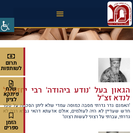
תרום
לשותפות
הגאון בעל 'נודע ביהודה' רבי יחזקאל
שלח
פיתקא
לנדא זצ"ל
לציון
'האמנם גדר גדרתי מסבה כמוסה עמדי שלא ליתן הסכמה על ספר
חדש שעדיין לא היה לעולמים, אולם אדעתא דהאי גברא רבה לא
גדרתי, עברתי על רצוני לעשות רצונו'
הזמן
ספרים