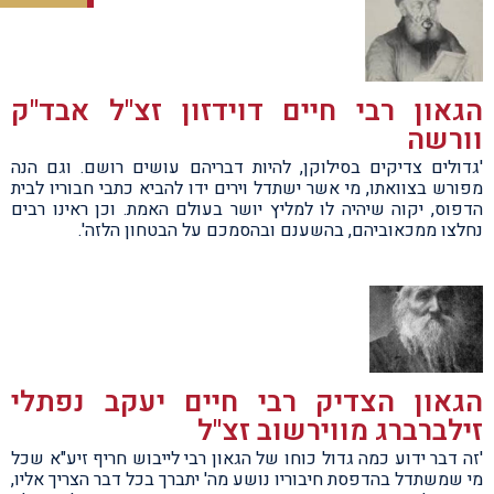
הגאון רבי חיים דוידזון זצ"ל אבד"ק
וורשה
'גדולים צדיקים בסילוקן, להיות דבריהם עושים רושם. וגם הנה
מפורש בצוואתו, מי אשר ישתדל וירים ידו להביא כתבי חבוריו לבית
הדפוס, יקוה שיהיה לו למליץ יושר בעולם האמת. וכן ראינו רבים
נחלצו ממכאוביהם, בהשענם ובהסמכם על הבטחון הלזה'.
הגאון הצדיק רבי חיים יעקב נפתלי
זילברברג מווירשוב זצ"ל
'זה דבר ידוע כמה גדול כוחו של הגאון רבי לייבוש חריף זיע"א שכל
מי שמשתדל בהדפסת חיבוריו נושע מה' יתברך בכל דבר הצריך אליו,