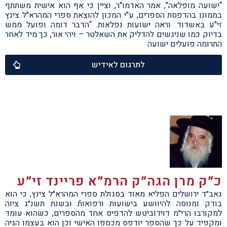
“ישועה מופלאה", אמר האדמו"ר, וציין כי אף הוא אישית משתתף
בממונו בהדפסת הספרים, ע"י המכון להוצאת ספרי המהרא"ל צינץ
זי"ע באשדוד. וראה ישועות נפלאות. “הדבר דומה ופועל ממש
בדיוק כמו שניגשים להדליק את השאלטר – ויהי אור, כך מיד לאחר
התרומה פועלים ישועה
לתרגום לאידיש
כ״ק מרן הגה״ק הרמ״א פריינד זי״ע
גאב״ד ירושלים הפליא מאוד בסגולת ספרי המהרא״ל צינץ, כי הוא
בודק ומנוסה להיוושע בישועות ורפואותֿ ובשנת תשנ״ג ציוה
למקורבו הרי״מ דוידוביטש להדפיס אחד מהספרים, כשהוא עומד
ומקפיד על כך שהספר יודפס מכספו האישי וכן הוא בעצמו הגיה