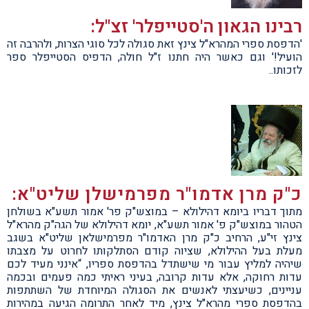
רבינו הגאון ה'סטייפלר' זצ"ל:
'הדפסת ספרי המהרא"ל צינץ זאת סגולה לכל סוגי הצרות, ולהרבה זה
הועיל!' וגם כאשר היה חתנו ז"ל חולה, הדפיס הסטייפלר ספר
לזכותו..
כ"ק מרן אדמו"ר מפרמישלן שליט"א:
מתוך דבריו ביומא דהילולא – במוצש"ק פר' אמור תשע"א בשולחן
הטהור במוצש"ק פ' אמור תשע"א, יומא דהילולא של הגה"ק מהרא"ל
צינץ זי"ע, הרחיב כ"ק מרן האדמו"ר מפרמישלאן שליט"א בשגב
מעלת בעל ההילולא, שציוה קודם הסתלקותו לחרוט על מצבתו
שיהיה למליץ עבור מי שישתדל בהדפסת ספריו, “אינני מעיד לכם
עדות רחוקה, אלא עדות קרובה, בעיני ראיתי כמה פעמים ובכמה
עניינים, כשיעצתי לאנשים את הסגולה המיוחדת של השתתפות
בהדפסת ספרי מהרא"ל צינץ, מיד לאחר התרומה הגיעה במהירות