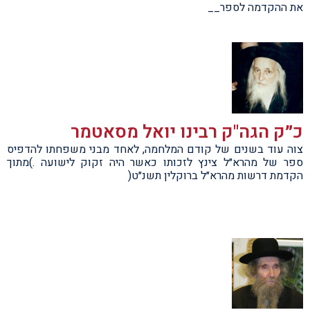
את ההקדמה לספר__
כ״ק הגה"ק רבינו יואל מסאטמר
צוה עוד בשנים של קודם המלחמה, לאחד מבני משפחתו להדפיס
ספר של מהרא״ל צינץ לזכותו כאשר היה זקוק לישועה .)מתוך
הקדמת דרשות מהרא״ל ברוקלין תשנ״ט(