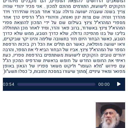
המשאבים הדרושים להוצאת הספרים, הם מקבלים מיהודים
הזקוקים לישועות, התורמים מהונם למכון . אני מכיר יהודי שהיה
צריך בשנה שעברה ישועה גדולה עבור אחד מבניו שהידרדר וירד
מהדרך ונהיה שם צרות יגון ואנחה, והיהודי הנ"ל הדפיס כרך אחד
מספרי המהרא"ל צינץ בעילום שם על ידי המכון להוצאת ספרי
המהרא"ל צינץ באשדוד, ברוב פאר והדר, ומיד לאחר מכן התחוללה
בליבו של בנו מהפיכה גדולה, שלא כדרך הטבע, ממש שלא כדרך
הטבע, כאשר הבחור היום חזר בתשובה שלימה והינו יקר שביקרים,
וראו ישועה מופלאה, כאשר הם תולים את הכל רק בזכות הדפסת
הספר של המהרא"ל צינץ. אביו של הבחור הביא לי את הספר, והרבה
יהודים טובים הזקוקים לישועות משתתפים בהדפסת ספריו, כעת
ראיתי את החומש החדש על חומש בראשית שהדפיס המכון הנ"ל
עם פירוש "מלא העומר" וליקוט משאר ספריו של הגאון באופן
מפואר ומאיר עיניים. )מתוך שיעורו במסכת כתובות, כ' כסלו תשע"ו(
נגן
03:54
00:00
אודיו