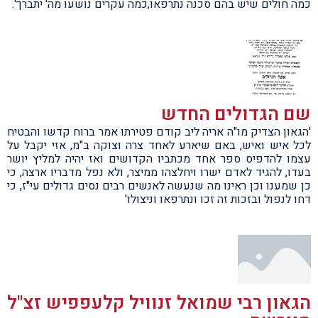
כמה חולים שיש בהם סכנה נתרפאו,כמה עקרים נושעו מה' יתברך'.
שם הגדולים החדש
'הגאון הצדיק מו"ה אריה ליב קודם פטירתו אמר ברוח קדשו והבטיח
לכל איש ואיש, באם שיארע לאחד צרה וצוקה ב"מ, אזי יקבל על
עצמו להדפיס ספר אחד מכתביו הקדושים ואז יהיה למליץ יושר
בעדו, להגיד לאדם ישרו ויחלצהו ממיצר, ולא נפל מדבריו ארצה, כי
כן שמענו וכן ראינו מה שנעשה לאנשים רבים נסים גדולים עי"ז, כי
דחו לנפול ובזכות זה זכו ונתרפאו וניצולו'
הגאון רבי שמואל זנוויל קלעפפיש זצ"ל