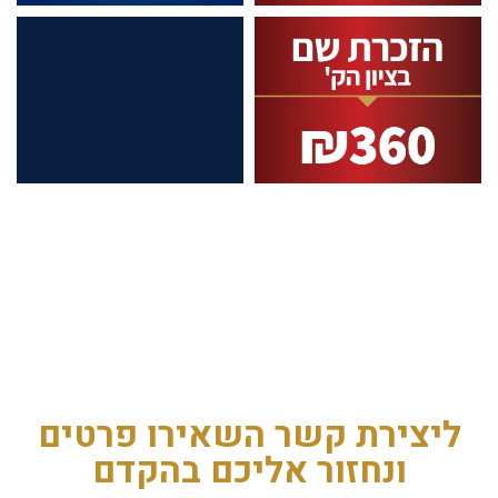
הזכרת שתי שמות בציון
הצדיק לתפילה 360
ש"ח
כל שם נוסף 180 ש"ח
בחר
ליצירת קשר השאירו פרטים
ונחזור אליכם בהקדם