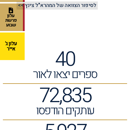
לסיפור הצוואה של המהרא"ל צינץ >>
עלון
פרשת
שבוע
עלון ג'
40
אייר
ספרים יצאו לאור
72,835
עותקים הודפסו