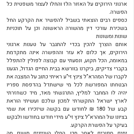
ארגוני הירוקים על האזור הלז והחלו לעצור משפטית כל
הפשרה.
כספים רבים הוצאתי בשביל להפשיר את הקרקע החל
בשכירת עורכי דין מהשורה הראשונה וכן על תוכניות
שונות ומשונות
אותם הוצרך להכין בכדי להתגבר על טענות ארגוני
הירוקים, אך כלום לא עזר וההפשרה אינה מתקדמת
במאומה, הכל תקוע, ונסעתי עם קבוצה לפולין להתפלל
בקברי צדיקים, ביקרנו בוורשא בבית החיים הגדול, הגענו
לקברו של המהרא"ל צינץ זי"ע ראיתי כתוב על המצבה את
הבטחתו המפורשת לכל מי שישתדל בהדפסת ספריו
יהיה לו המחבר למליץ, התרגשתי מאד, מיד כשחזרתי
לארץ ישראל התקשרתי למכון שלכם ועשיתי הוראת
קבע של 180 ₪ לחודש עם בקשה שיזכירו את שמי
בציונו של המהרא"ל צינץ זי"ע מידי חודש בחודשו ולבקש
בעיקר על הפשרת הקרקע.
ימים ספורים לאחר מכן, החלו העניינים משום מה