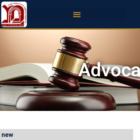
Advoca
new