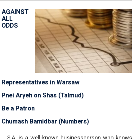
AGAINST
ALL
ODDS
Representatives in Warsaw
Pnei Aryeh on Shas (Talmud)
Be a Patron
Chumash Bamidbar (Numbers)
S.A. is a well-known businessperson who knows